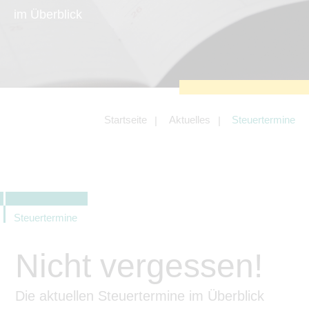
zu sichern.
im Überblick
Tracking- und Targeting-Cookies
Diese Cookies sind erforderlich, um
unsere Website auf Ihre Bedürfnisse hin
zu optimieren. Hierzu gehört eine
bedarfsgerechte Gestaltung und
fortlaufende Verbesserung unseres
Angebotes einschließlich der
Verknüpfung zu Social-Media-
Angeboten von z.B. Facebook und
Startseite
Aktuelles
Steuertermine
LinkedIn.
Betreibercookies
Diese Cookies sind erforderlich, um z.B.
Google Maps zu nutzen oder
eingebettete Videos abspielen zu
können.
Steuertermine
Nicht vergessen!
Die aktuellen Steuertermine im Überblick