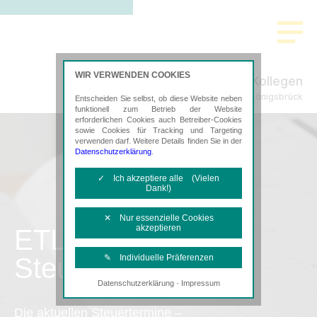
WIR VERWENDEN COOKIES
Löwe & Kollegen
Steuerberatung in Königsbrück
Entscheiden Sie selbst, ob diese Website neben
funktionell zum Betrieb der Website
erforderlichen Cookies auch Betreiber-Cookies
sowie Cookies für Tracking und Targeting
verwenden darf. Weitere Details finden Sie in der
Datenschutzerklärung
.
✓ Ich akzeptiere alle (Vielen
Dank!)
✕ Nur essenzielle Cookies
akzeptieren
ETL
Steuertermine
✎ Individuelle Präferenzen
·
Datenschutzerklärung
Impressum
Notwendige Cookies
Diese Cookies sind erforderlich, um die
Die aktuellen Steuertermine –
grundlegende Funktionalität der Website