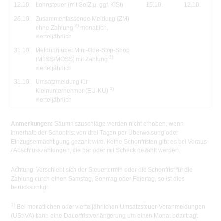
12.10.
Lohnsteuer (mit SolZ u. ggf. KiSt)
15.10.
12.10.
26.10.
Zusammenfassende Meldung (ZM)
2)
ohne Zahlung
monatlich,
vierteljährlich
31.10.
Meldung über Mini-One-Stop-Shop
3)
(M1SS/MOSS) mit Zahlung
vierteljährlich
31.10.
Umsatzmeldung für
4)
Kleinunternehmer (EU-KU)
vierteljährlich
Anmerkungen:
Säumniszuschläge werden nicht erhoben, wenn
innerhalb der Schonfrist von drei Tagen per Überweisung oder
Einzugsermächtigung gezahlt wird. Keine Schonfristen gibt es bei Voraus-
/ Abschlusszahlungen, die bar oder mit Scheck gezahlt werden.
Achtung:
Verschiebt sich der Steuertermin oder die Schonfrist für die
Zahlung durch einen Samstag, Sonntag oder Feiertag, so ist dies
berücksichtigt.
1)
Bei monatlichen oder vierteljährlichen Umsatzsteuer-Voranmeldungen
(USt-VA) kann eine Dauerfristverlängerung um einen Monat beantragt