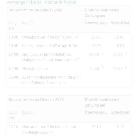
vorheriger Monat
-
nächster Monat
Steuertermine im August 2026
Ende Schonfrist bei
Zahlung per
fällig
betrifft
Überweisung
Scheck/bar
am
1)
10.08.
Umsatzsteuer
für Monatszahler
13.08.
10.08.
10.08.
Lohnsteuer (mit SolZ u. ggf. KiSt)
13.08.
10.08.
8)
8)
17.08.
Grundsteuer für Vierteljahres-,
20.08.
17.08.
5)
5)
Halbjahres-
und Jahreszahler
8)
8)
17.08.
Gewerbesteuer
20.08.
17.08.
25.08.
Zusammenfassende Meldung (ZM)
2)
ohne Zahlung
monatlich
Steuertermine im Oktober 2026
Ende Schonfrist bei
Zahlung per
fällig
betrifft
Überweisung
Scheck/bar
am
1)
12.10.
Umsatzsteuer
für Monats- und
15.10.
12.10.
Vierteljahreszahler