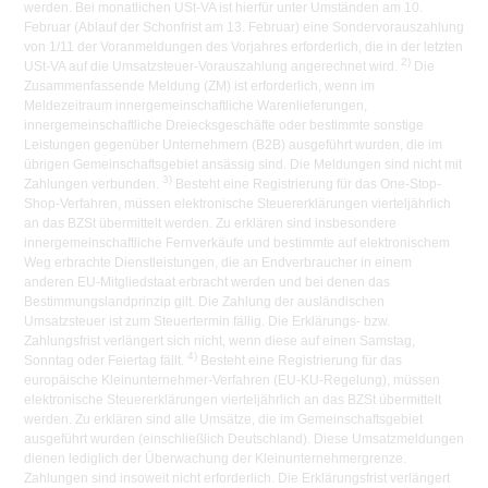
werden. Bei monatlichen USt-VA ist hierfür unter Umständen am 10.
Februar (Ablauf der Schonfrist am 13. Februar) eine Sondervorauszahlung
von 1/11 der Voranmeldungen des Vorjahres erforderlich, die in der letzten
2)
USt-VA auf die Umsatzsteuer-Vorauszahlung angerechnet wird.
Die
Zusammenfassende Meldung (ZM) ist erforderlich, wenn im
Meldezeitraum innergemeinschaftliche Warenlieferungen,
innergemeinschaftliche Dreiecksgeschäfte oder bestimmte sonstige
Leistungen gegenüber Unternehmern (B2B) ausgeführt wurden, die im
übrigen Gemeinschaftsgebiet ansässig sind. Die Meldungen sind nicht mit
3)
Zahlungen verbunden.
Besteht eine Registrierung für das One-Stop-
Shop-Verfahren, müssen elektronische Steuererklärungen vierteljährlich
an das BZSt übermittelt werden. Zu erklären sind insbesondere
innergemeinschaftliche Fernverkäufe und bestimmte auf elektronischem
Weg erbrachte Dienstleistungen, die an Endverbraucher in einem
anderen EU-Mitgliedstaat erbracht werden und bei denen das
Bestimmungslandprinzip gilt. Die Zahlung der ausländischen
Umsatzsteuer ist zum Steuertermin fällig. Die Erklärungs- bzw.
Zahlungsfrist verlängert sich nicht, wenn diese auf einen Samstag,
4)
Sonntag oder Feiertag fällt.
Besteht eine Registrierung für das
europäische Kleinunternehmer-Verfahren (EU-KU-Regelung), müssen
elektronische Steuererklärungen vierteljährlich an das BZSt übermittelt
werden. Zu erklären sind alle Umsätze, die im Gemeinschaftsgebiet
ausgeführt wurden (einschließlich Deutschland). Diese Umsatzmeldungen
dienen lediglich der Überwachung der Kleinunternehmergrenze.
Zahlungen sind insoweit nicht erforderlich. Die Erklärungsfrist verlängert