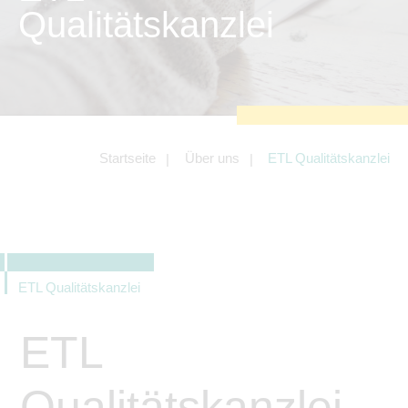
zu sichern.
Qualitätskanzlei
Tracking- und Targeting-Cookies
Diese Cookies sind erforderlich, um
unsere Website auf Ihre Bedürfnisse hin
zu optimieren. Hierzu gehört eine
bedarfsgerechte Gestaltung und
fortlaufende Verbesserung unseres
Angebotes einschließlich der
Verknüpfung zu Social-Media-
Angeboten von z.B. Facebook und
Startseite
Über uns
ETL Qualitätskanzlei
LinkedIn.
Betreibercookies
Diese Cookies sind erforderlich, um z.B.
Google Maps zu nutzen oder
eingebettete Videos abspielen zu
können.
ETL Qualitätskanzlei
ETL
Qualitätskanzlei