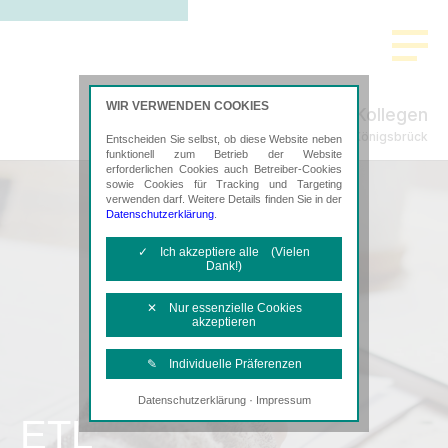
WIR VERWENDEN COOKIES
Löwe & Kollegen
Steuerberatung in Königsbrück
Entscheiden Sie selbst, ob diese Website neben
funktionell zum Betrieb der Website
erforderlichen Cookies auch Betreiber-Cookies
sowie Cookies für Tracking und Targeting
verwenden darf. Weitere Details finden Sie in der
Datenschutzerklärung
.
✓ Ich akzeptiere alle (Vielen
Dank!)
✕ Nur essenzielle Cookies
akzeptieren
✎ Individuelle Präferenzen
·
Datenschutzerklärung
Impressum
Notwendige Cookies
ETL
Diese Cookies sind erforderlich, um die
grundlegende Funktionalität der Website