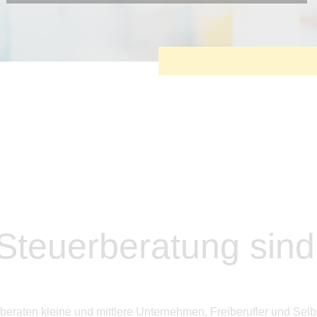
Diese Cookies sind erforderlich, um die grundlegende
Funktionalität der Website zu sichern.
Tracking- und Targeting-Cookies
Diese Cookies sind erforderlich, um unsere Website auf Ihre
Bedürfnisse hin zu optimieren. Hierzu gehört eine
bedarfsgerechte Gestaltung und fortlaufende Verbesserung
unseres Angebotes einschließlich der Verknüpfung zu
Social-Media-Angeboten von z.B. Facebook und LinkedIn.
Betreibercookies
Diese Cookies sind erforderlich, um z.B. Google Maps zu
nutzen oder eingebettete Videos abspielen zu können.
 Steuerberatung sin
beraten kleine und mittlere Unternehmen, Freiberufler und Selbs